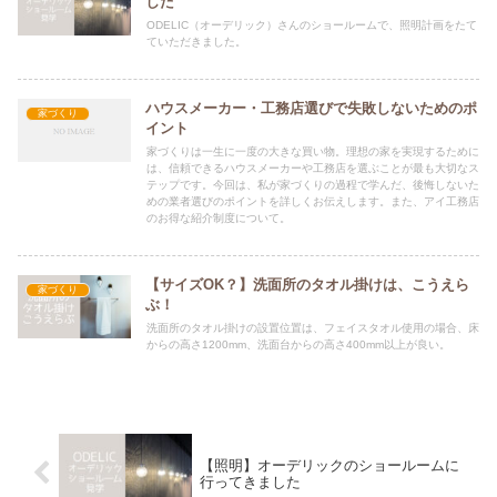
した
ODELIC（オーデリック）さんのショールームで、照明計画をたて
ていただきました。
ハウスメーカー・工務店選びで失敗しないためのポ
家づくり
イント
家づくりは一生に一度の大きな買い物。理想の家を実現するために
は、信頼できるハウスメーカーや工務店を選ぶことが最も大切なス
テップです。今回は、私が家づくりの過程で学んだ、後悔しないた
めの業者選びのポイントを詳しくお伝えします。また、アイ工務店
のお得な紹介制度について。
【サイズOK？】洗面所のタオル掛けは、こうえら
家づくり
ぶ！
洗面所のタオル掛けの設置位置は、フェイスタオル使用の場合、床
からの高さ1200mm、洗面台からの高さ400mm以上が良い。
【照明】オーデリックのショールームに
行ってきました