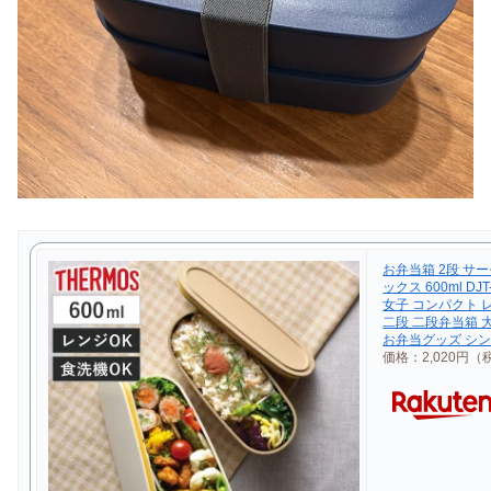
お弁当箱 2段 サー
ックス 600ml D
女子 コンパクト 
二段 二段弁当箱 
お弁当グッズ シン
価格：2,020円